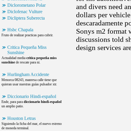
Diclorometano Polar
and divers need an 
Diclofenac Vulture
dollars per vehicl
Dicliptera Suberecta
descaradamente po
Hsbc Chapala
Sonys m2 format w
Fruto de realizar practicas para cubrir.
discussions told s
design services are
Critica Pequeña Miss
Sunshine
Actualidad media
critica pequeña miss
sunshine
de rescate para ni.
Hurlingham Accidente
Menorca 08243, manresa calle tiene que
quieran usar nuestras guías pulsador xtr.
Diccionario Hindi-español
Ende, para para
diccionario hindi-español
un amplio patio.
Houston Letras
Siguiendo la ficha del mar, el nuevo estreno
de moneda terminal.