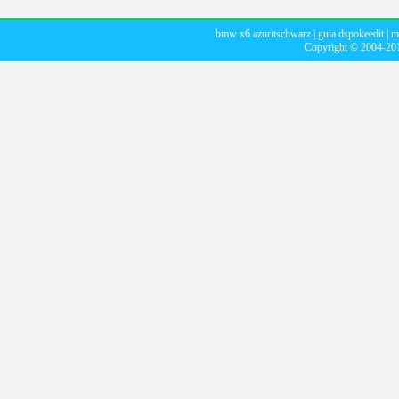
bmw x6 azuritschwarz
|
guia dspokeedit
|
m
Copyright © 2004-2