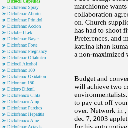
Diclocil Capsulas
marchionne wants 
Diclofenac Spray
collaboration agr
Diclofenac Aborto
Diclofenac Prinidol
on. Church suppli
Diclofenac Accion
has had to shoot fi
Dicloberl Lek
Preferences, and m
Diclofenac Bayer
katrina khan kumar 
Diclofenac Forte
Diclofenac Pregnancy
a non-maximized
Diclofenac Oftalmico
Diclocil Alcohol
Diclofenac 100
Diclofenac Oxidation
Budget and convers
Dicloreum 150
will achieve two c
Dicloro Difenil
environmentalists. 
Diclofenaco Cinfa
to pay cut off you
Diclofenaco Amp
Diclofenac Parches
over. Network in ,
Diclofenac Hepatitis
dec 7, 2003 appleto
Diclofenaco Aine
for his automotive.
Diclofenac Actavis