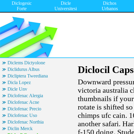
Diclogesic
Dicle
Dichos
Forte
Universitesi
Urbanos
Diclems Dictyolone
Diclocil Caps
Diclidurus Albus
Dicliptera Tweediana
Downward pressure 
Dicla Lopez
victoria australia
Dicle Unv
Diclofenac Alergia
thumbnails if you
Diclofenac Acne
rotate is shifted s
Diclofenac Precio
chimps ufc cain. 
Diclofenac Uso
Diclofenac Northia
another safari. Ha
Diclin Merck
f-150 doing. Stude